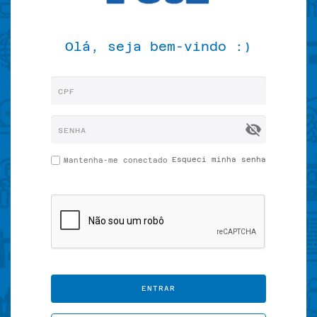
Olá, seja bem-vindo :)
visibility_off
Esqueci minha senha
Mantenha-me conectado
ENTRAR